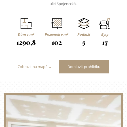
ulici Spojenecká.
Dům v m²
Pozemek v m²
Podlaží
Byty
1290,8
102
5
17
Zobrazit na mapě →
Domluvit prohlídku