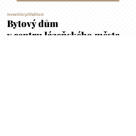
Investiční příležitost
Bytový dům
v centru lázeňského města
Činžovní dům se 17 bytovými jednotkami nabízí investiční příležitost v
centru lázeňského města Teplice.
Po dokončení již částečně provedené rekonstrukce nabízí prodej, či
pronájmu jednotek. Rychlé zhodnocení investice v podobě prodeje
bytů v centru města podporuje nedostatek secondhandových bytů v
osobním vlastnictví.
Varianta dlouhodobé investice je v podobě růstu hodnoty nemovitosti
v čase a souběžnému výběru nájemného.
3P Bydlení
dokáže
případnému zájemci provést následný prodej bytů, případně správu
celé nemovitosti a pomoc s výběrem a obsazením nemovitosti
nájemníky.