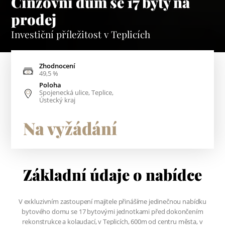
Činžovní dům se 17 byty na
prodej
Investiční příležitost v Teplicích
Zhodnocení
49,5 %
Poloha
Spojenecká ulice, Teplice,
Ústecký kraj
Na vyžádání
Základní údaje o nabídce
V exkluzivním zastoupení majitele přinášíme jedinečnou nabídku
bytového domu se 17 bytovými jednotkami před dokončením
rekonstrukce a kolaudací, v Teplicích, 600m od centru města, v