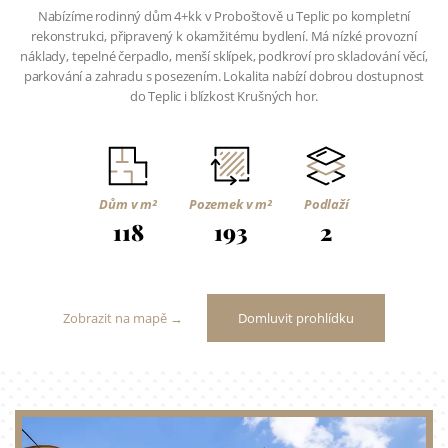
Nabízíme rodinný dům 4+kk v Proboštově u Teplic po kompletní
rekonstrukci, připravený k okamžitému bydlení. Má nízké provozní
náklady, tepelné čerpadlo, menší sklípek, podkroví pro skladování věcí,
parkování a zahradu s posezením. Lokalita nabízí dobrou dostupnost
do Teplic i blízkost Krušných hor.
Dům v m²
Pozemek v m²
Podlaží
118
193
2
Zobrazit na mapě →
Domluvit prohlídku