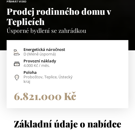
PŘEHRÁT VIDEO
Prodej rodinného domu v
Teplicích
Úsporné bydlení se zahrádkou
Energetická náročnost
D (Méně úsporná)
Provozní náklady
4.000 Kč / měs.
Poloha
Proboštov, Teplice, Ústecký
kraj
6.821.000 Kč
Základní údaje o nabídce