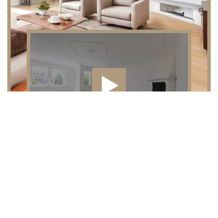
PŘEHRÁT VIDEO
Váš nový domov
Dům dle vašich
představ