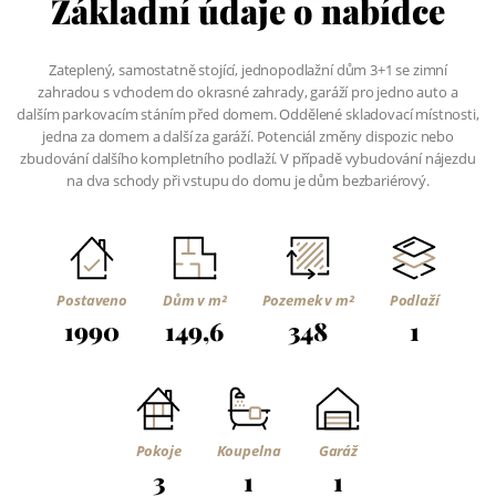
Základní údaje o nabídce
Zateplený, samostatně stojící, jednopodlažní dům 3+1 se zimní
zahradou s vchodem do okrasné zahrady, garáží pro jedno auto a
dalším parkovacím stáním před domem. Oddělené skladovací místnosti,
jedna za domem a další za garáží. Potenciál změny dispozic nebo
zbudování dalšího kompletního podlaží. V případě vybudování nájezdu
na dva schody při vstupu do domu je dům bezbariérový.
Postaveno
Dům v m²
Pozemek v m²
Podlaží
1990
149,6
348
1
Pokoje
Koupelna
Garáž
3
1
1