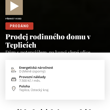
PŘEHRÁT VIDEO
PRODÁNO
Prodej rodinného domu v
Teplicích
Dům s potenciálem, na konci slepé ulice
Energetická náročnost
D (Méně úsporný)
Provozní náklady
7.500 Kč / měs.
Poloha
Teplice, Ústecký kraj