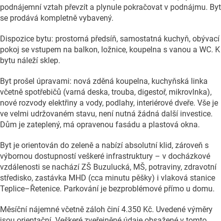
podnájemní vztah převzít a plynule pokračovat v podnájmu. Byt
se prodává kompletně vybavený.
Dispozice bytu: prostorná předsíň, samostatná kuchyň, obývací
pokoj se vstupem na balkon, ložnice, koupelna s vanou a WC. K
bytu náleží sklep.
Byt prošel úpravami: nová zděná koupelna, kuchyňská linka
včetně spotřebičů (varná deska, trouba, digestoř, mikrovlnka),
nové rozvody elektřiny a vody, podlahy, interiérové dveře. Vše je
ve velmi udržovaném stavu, není nutná žádná další investice.
Dům je zateplený, má opravenou fasádu a plastová okna.
Byt je orientován do zeleně a nabízí absolutní klid, zároveň s
výbornou dostupností veškeré infrastruktury – v docházkové
vzdálenosti se nachází ZŠ Buzulucká, MŠ, potraviny, zdravotní
středisko, zastávka MHD (cca minutu pěšky) i vlaková stanice
Teplice–Řetenice. Parkování je bezproblémové přímo u domu.
Měsíční nájemné včetně záloh činí 4.350 Kč. Uvedené výměry
jsou orientační. Veškeré zveřejněné údaje obsažené v tomto