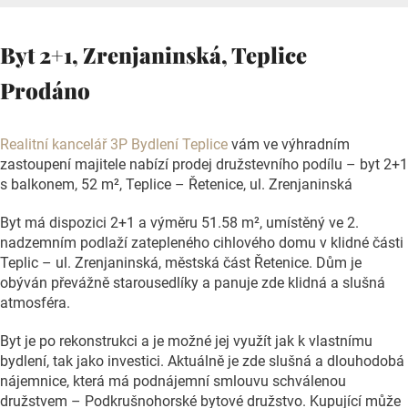
Byt 2+1, Zrenjaninská, Teplice
Prodáno
Realitní kancelář 3P Bydlení Teplice
vám ve výhradním
zastoupení majitele nabízí prodej družstevního podílu – byt 2+1
s balkonem, 52 m², Teplice – Řetenice, ul. Zrenjaninská
Byt má dispozici 2+1 a výměru 51.58 m², umístěný ve 2.
nadzemním podlaží zatepleného cihlového domu v klidné části
Teplic – ul. Zrenjaninská, městská část Řetenice. Dům je
obýván převážně starousedlíky a panuje zde klidná a slušná
atmosféra.
Byt je po rekonstrukci a je možné jej využít jak k vlastnímu
bydlení, tak jako investici. Aktuálně je zde slušná a dlouhodobá
nájemnice, která má podnájemní smlouvu schválenou
družstvem – Podkrušnohorské bytové družstvo. Kupující může