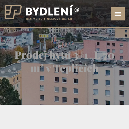
Prodej bytu 3+1+L 70
m² v Teplicích