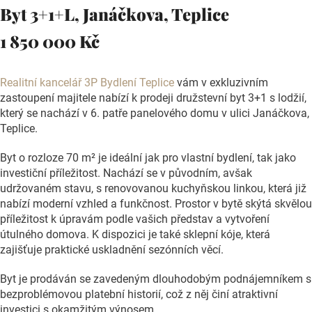
Byt 3+1+L, Janáčkova, Teplice
1 850 000 Kč
Realitní kancelář 3P Bydlení Teplice
vám v exkluzivním
zastoupení majitele nabízí k prodeji družstevní byt 3+1 s lodžií,
který se nachází v 6. patře panelového domu v ulici Janáčkova,
Teplice.
Byt o rozloze 70 m² je ideální jak pro vlastní bydlení, tak jako
investiční příležitost. Nachází se v původním, avšak
udržovaném stavu, s renovovanou kuchyňskou linkou, která již
nabízí moderní vzhled a funkčnost. Prostor v bytě skýtá skvělou
příležitost k úpravám podle vašich představ a vytvoření
útulného domova. K dispozici je také sklepní kóje, která
zajišťuje praktické uskladnění sezónních věcí.
Byt je prodáván se zavedeným dlouhodobým podnájemníkem s
bezproblémovou platební historií, což z něj činí atraktivní
investici s okamžitým výnosem.