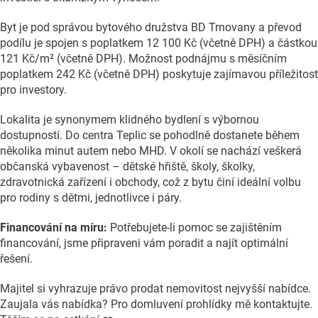
Byt je pod správou bytového družstva BD Trnovany a převod
podílu je spojen s poplatkem 12 100 Kč (včetně DPH) a částkou
121 Kč/m² (včetně DPH). Možnost podnájmu s měsíčním
poplatkem 242 Kč (včetně DPH) poskytuje zajímavou příležitost
pro investory.
Lokalita je synonymem klidného bydlení s výbornou
dostupností. Do centra Teplic se pohodlně dostanete během
několika minut autem nebo MHD. V okolí se nachází veškerá
občanská vybavenost – dětské hřiště, školy, školky,
zdravotnická zařízení i obchody, což z bytu činí ideální volbu
pro rodiny s dětmi, jednotlivce i páry.
Financování na míru:
Potřebujete-li pomoc se zajištěním
financování, jsme připraveni vám poradit a najít optimální
řešení.
Majitel si vyhrazuje právo prodat nemovitost nejvyšší nabídce.
Zaujala vás nabídka? Pro domluvení prohlídky mě kontaktujte.