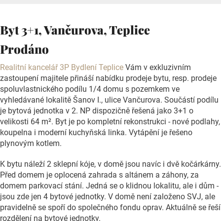
Byt 3+1, Vančurova, Teplice
Prodáno
Realitní kancelář 3P Bydlení Teplice
Vám v exkluzivním
zastoupení majitele přináší nabídku prodeje bytu, resp. prodeje
spoluvlastnického podílu 1/4 domu s pozemkem ve
vyhledávané lokalitě Šanov I., ulice Vančurova. Součástí podílu
je bytová jednotka v 2. NP dispozičně řešená jako 3+1 o
velikosti 64 m². Byt je po kompletní rekonstrukci - nové podlahy,
koupelna i moderní kuchyňská linka. Vytápění je řešeno
plynovým kotlem.
K bytu náleží 2 sklepní kóje, v domě jsou navíc i dvě kočárkárny.
Před domem je oplocená zahrada s altánem a záhony, za
domem parkovací stání. Jedná se o klidnou lokalitu, ale i dům -
jsou zde jen 4 bytové jednotky. V domě není založeno SVJ, ale
pravidelně se spoří do společného fondu oprav. Aktuálně se řeší
rozdělení na bytové jednotky.