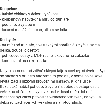
Koupelna:
- italské obklady v dekoru rybí kost
- koupelnový nábytek na míru od truhláře
- podlahové vytápění
- luxusní masážní sprcha, nika a sedátko
Kuchyně:
- na míru od truhláře, s vestavnými spotřebiči (myčka, varná
deska, trouba, digestoř)
- pohledové desky z MDF, ručně lakované na zakázku
- kompozitní pracovní deska
K bytu samostatná zděná sklepní kóje s ocelovými dveřmi. Byt
se nachází v druhém nadzemním podlaží, v domě po celkové
revitalizaci s nízkými provozními náklady. Klidná ulice
Buzulucká nabízí pohodové bydlení s dobrou dostupností a
veškerou občanskou vybaveností v dosahu. Po dohodě
možnost byt zakoupit včetně veškerého vybavení, nábytku a
dekorací zachycených ve videu a na fotografiích.