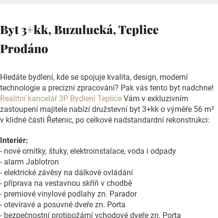
Byt 3+kk, Buzulucká, Teplice
Prodáno
Hledáte bydlení, kde se spojuje kvalita, design, moderní
technologie a precizní zpracování? Pak vás tento byt nadchne!
Realitní kancelář 3P Bydlení Teplice
Vám v exkluzivním
zastoupení majitele nabízí družstevní byt 3+kk o výměře 56 m²
v klidné části Řetenic, po celkové nadstandardní rekonstrukci:
Interiér:
- nové omítky, štuky, elektroinstalace, voda i odpady
- alarm Jablotron
- elektrické závěsy na dálkové ovládání
- příprava na vestavnou skříň v chodbě
- premiové vinylové podlahy zn. Parador
- otevíravé a posuvné dveře zn. Porta
- bezpečnostní protipožární vchodové dveře zn. Porta