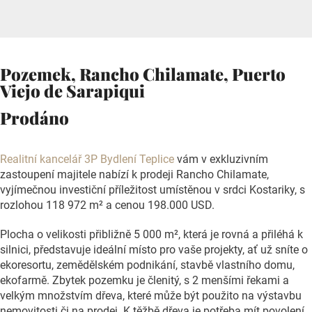
Pozemek, Rancho Chilamate, Puerto
Viejo de Sarapiqui
Prodáno
Realitní kancelář 3P Bydlení Teplice
vám v exkluzivním
zastoupení majitele nabízí k prodeji Rancho Chilamate,
vyjímečnou investiční příležitost umístěnou v srdci Kostariky, s
rozlohou 118 972 m² a cenou 198.000 USD.
Plocha o velikosti přibližně 5 000 m², která je rovná a přiléhá k
silnici, představuje ideální místo pro vaše projekty, ať už sníte o
ekoresortu, zemědělském podnikání, stavbě vlastního domu,
ekofarmě. Zbytek pozemku je členitý, s 2 menšími řekami a
velkým množstvím dřeva, které může být použito na výstavbu
nemovitosti či na prodej. K těžbě dřeva je potřeba mít povolení,