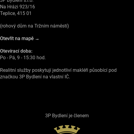
3P Bydlení s.r.o.
Na Hrázi 923/16
Teplice, 415 01
(rohový dům na Tržním náměstí)
Otevřít na mapě →
Otevírací doba:
Po - Pá, 9 - 15:30 hod.
Realitní služby poskytují jednotliví makléři působící pod
značkou 3P Bydlení na vlastní IČ.
3P Bydlení je členem