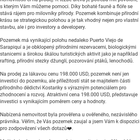
s kterým Vám můžeme pomoci. Díky bohaté fauně a flóře se
stává rájem pro milovníky přírody. Pozemek kombinuje přírodní
krásu se strategickou polohou a je tak vhodný nejen pro vlastní
stavbu, ale i pro investory a developery.
Pozemek má vynikající polohu nedaleko Puerto Viejo de
Sarapiquí a je obklopený přírodními rezervacemi, biologickými
stanicemi a širokou škálou turistických aktivit jako je například
rafting, přírodní stezky džunglí, pozorování ptáků, lenochodů.
Na prodej za lákavou cenu 198.000 USD, pozemek není jen
investicí do pozemku, ale příležitostí stát se majitelem části
přírodního dědictví Kostariky s výrazným potenciálem pro
zhodnocení a rozvoj. Atraktivní cena 198.000 USD, představuje
investici s vynikajícím poměrem ceny a hodnoty.
Nabízená nemovitost byla prověřena u ověřeného, nezávislého
právníka. Věřím, že Vás pozemek zaujal a jsem Vám k dispozici
pro zodpovězení všech dotazů❤️.