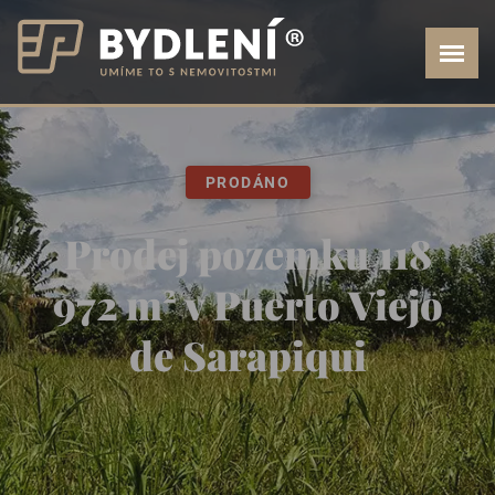
PRODÁNO
Prodej pozemku 118
972 m² v Puerto Viejo
de Sarapiqui