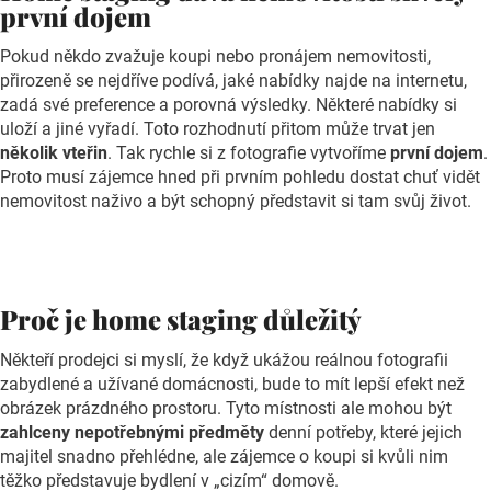
první dojem
Pokud někdo zvažuje koupi nebo pronájem nemovitosti,
přirozeně se nejdříve podívá, jaké nabídky najde na internetu,
zadá své preference a porovná výsledky. Některé nabídky si
uloží a jiné vyřadí. Toto rozhodnutí přitom může trvat jen
několik vteřin
. Tak rychle si z fotografie vytvoříme
první dojem
.
Proto musí zájemce hned při prvním pohledu dostat chuť vidět
nemovitost naživo a být schopný představit si tam svůj život.
Proč je home staging důležitý
Někteří prodejci si myslí, že když ukážou reálnou fotografii
zabydlené a užívané domácnosti, bude to mít lepší efekt než
obrázek prázdného prostoru. Tyto místnosti ale mohou být
zahlceny nepotřebnými předměty
denní potřeby, které jejich
majitel snadno přehlédne, ale zájemce o koupi si kvůli nim
těžko představuje bydlení v „cizím“ domově.