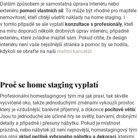
Dalším způsobem je samostatná úprava interiéru nebo
exteriéru
pomocí vlastních sil
. To může být vhodné pro majitele
nemovitostí, kteří chtějí ušetřit náklady na home staging. I
v tomto případě se ale vyplatí
konzultace s profesionály
, kteří
na míru doporučí několik drobných úprav interiéru, případně
exteriéru, které zvládne majitel sám. Pokud cítíte, že design
interiéru není vaše nejsilnější stránka a pomoc by se hodila,
kdykoli se obraťte na naši
realitní kancelář
.
Proč se home staging vyplatí
Profesionální homestagingový tým má jak praxi, tak skvěle
vycvičené oko, takže jednoduchými změnami vykouzlí prostor,
který je vzdušnější, barevně příjemný, a dokonce
pocitově větší
.
Jsou to jednoduché ale účinné hry se světly, barvami, drobnými
detaily a případně i přesuny nábytku. Pokud je místnost
prázdná, nebo nábytek již není nejnovější, homestagingový tým
má plný
sklad pečlivě vybraného nábytku a dekorací
, kterými