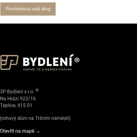
Prohlédnout celý blog
®
3P Bydlení s.r.o.
Na Hrázi 923/16
Teplice, 415 01
(rohový dům na Tržním náměstí)
Otevřít na mapě →