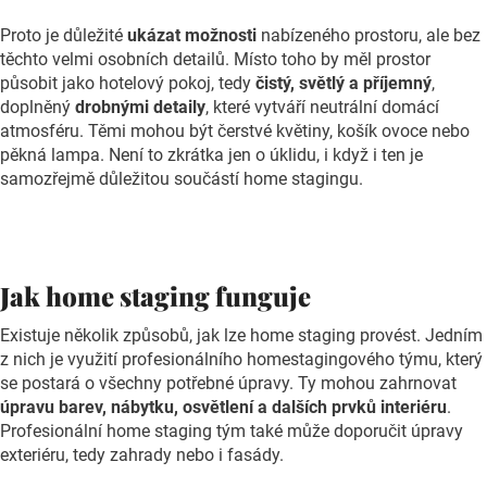
Proto je důležité
ukázat možnosti
nabízeného prostoru, ale bez
těchto velmi osobních detailů. Místo toho by měl prostor
působit jako hotelový pokoj, tedy
čistý, světlý a příjemný
,
doplněný
drobnými detaily
, které vytváří neutrální domácí
atmosféru. Těmi mohou být čerstvé květiny, košík ovoce nebo
pěkná lampa. Není to zkrátka jen o úklidu, i když i ten je
samozřejmě důležitou součástí home stagingu.
Jak home staging funguje
Existuje několik způsobů, jak lze home staging provést. Jedním
z nich je využití profesionálního homestagingového týmu, který
se postará o všechny potřebné úpravy. Ty mohou zahrnovat
úpravu barev, nábytku, osvětlení a dalších prvků interiéru
.
Profesionální home staging tým také může doporučit úpravy
exteriéru, tedy zahrady nebo i fasády.