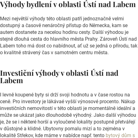
Výhody bydlení v oblasti Ústí nad Labem
Mezi největší výhody této oblasti patří jednoznačně velmi
dostupný a časově nenáročný přístup do Německa, kam se
autem dostanete za necelou hodinu cesty. Další výhodou je
stejně dlouhá cesta do hlavního města Prahy. Zároveň Ústí nad
Labem toho má dost co nabídnout, ať už se jedná o přírodu, tak
o kvalitně strávený čas v samotném centru města.
Investiční výhody v oblasti Ústí nad
Labem
I levně koupené byty si drží svoji hodnotu a v čase rostou na
ceně. Pro investory je lákávaé vyšší výnosové procento. Nákup
investičních nemovitostí v této oblasti je momentálně ideální a
může se ukázat jako dlouhodobě výhodný. Jako další výhodou
je, že se i některé horší a vyloučené lokality postupně přetvářejí
v důstojné a klidné. Ubytovny pomalu mizí a to zejména v
lokalitě Střekov, kde máme v nabídce např. tento
bytový dům s