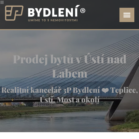
Prodej bytů v Ústí nad
Labem
Realitní kancelář 3P Bydlení ❤️ Teplice,
Ústí, Most a okolí