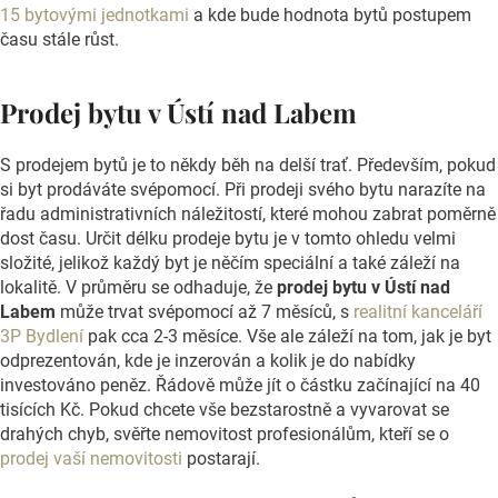
15 bytovými jednotkami
a kde bude hodnota bytů postupem
času stále růst.
Prodej bytu v Ústí nad Labem
S prodejem bytů je to někdy běh na delší trať. Především, pokud
si byt prodáváte svépomocí. Při prodeji svého bytu narazíte na
řadu administrativních náležitostí, které mohou zabrat poměrně
dost času. Určit délku prodeje bytu je v tomto ohledu velmi
složité, jelikož každý byt je něčím speciální a také záleží na
lokalitě. V průměru se odhaduje, že
prodej bytu v Ústí nad
Labem
může trvat svépomocí až 7 měsíců, s
realitní kanceláří
3P Bydlení
pak cca 2-3 měsíce. Vše ale záleží na tom, jak je byt
odprezentován, kde je inzerován a kolik je do nabídky
investováno peněz. Řádově může jít o částku začínající na 40
tisících Kč. Pokud chcete vše bezstarostně a vyvarovat se
drahých chyb, svěřte nemovitost profesionálům, kteří se o
prodej vaší nemovitosti
postarají.