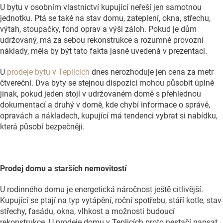
U bytu v osobním vlastnictví kupující neřeší jen samotnou
jednotku. Ptá se také na stav domu, zateplení, okna, střechu,
výtah, stoupačky, fond oprav a výši záloh. Pokud je dům
udržovaný, má za sebou rekonstrukce a rozumné provozní
náklady, měla by být tato fakta jasně uvedená v prezentaci.
U
prodeje bytu v Teplicích
dnes nerozhoduje jen cena za metr
čtvereční. Dva byty se stejnou dispozicí mohou působit úplně
jinak, pokud jeden stojí v udržovaném domě s přehlednou
dokumentací a druhý v domě, kde chybí informace o správě,
opravách a nákladech, kupující má tendenci vybrat si nabídku,
která působí bezpečněji.
Prodej domu a starších nemovitostí
U rodinného domu je energetická náročnost ještě citlivější.
Kupující se ptají na typ vytápění, roční spotřebu, stáří kotle, stav
střechy, fasádu, okna, vlhkost a možnosti budoucí
rekonstrukce. U prodeje domu v Teplicích proto nestačí napsat,