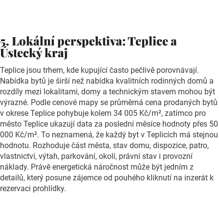
5. Lokální perspektiva: Teplice a
Ústecký kraj
Teplice jsou trhem, kde kupující často pečlivě porovnávají.
Nabídka bytů je širší než nabídka kvalitních rodinných domů a
rozdíly mezi lokalitami, domy a technickým stavem mohou být
výrazné. Podle cenové mapy se průměrná cena prodaných bytů
v okrese Teplice pohybuje kolem 34 005 Kč/m², zatímco pro
město Teplice ukazují data za poslední měsíce hodnoty přes 50
000 Kč/m². To neznamená, že každý byt v Teplicích má stejnou
hodnotu. Rozhoduje část města, stav domu, dispozice, patro,
vlastnictví, výtah, parkování, okolí, právní stav i provozní
náklady. Právě energetická náročnost může být jedním z
detailů, který posune zájemce od pouhého kliknutí
na inzerát k
rezervaci prohlídky.