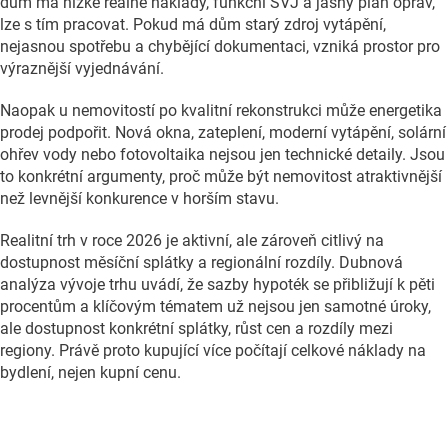
dům má nízké reálné náklady, funkční SVJ a jasný plán oprav,
lze s tím pracovat. Pokud má dům starý zdroj vytápění,
nejasnou spotřebu a chybějící dokumentaci, vzniká prostor pro
výraznější vyjednávání.
Naopak u nemovitostí po kvalitní rekonstrukci může energetika
prodej podpořit. Nová okna, zateplení, moderní vytápění, solární
ohřev vody nebo fotovoltaika nejsou jen technické detaily. Jsou
to konkrétní argumenty, proč může být nemovitost atraktivnější
než levnější konkurence v horším stavu.
Realitní trh v roce 2026 je aktivní, ale zároveň citlivý na
dostupnost měsíční splátky a regionální rozdíly. Dubnová
analýza vývoje trhu uvádí, že sazby hypoték se přibližují k pěti
procentům a klíčovým tématem už nejsou jen samotné úroky,
ale dostupnost konkrétní splátky, růst cen a rozdíly mezi
regiony. Právě proto kupující více
počítají celkové náklady na
bydlení, nejen kupní cenu.