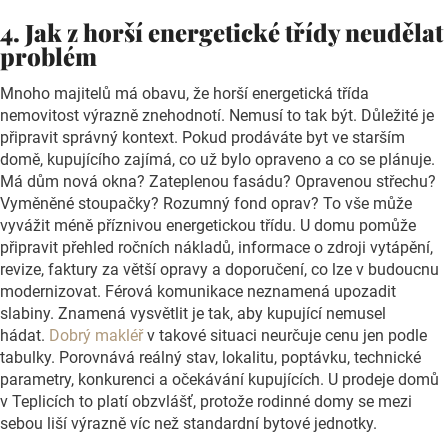
4. Jak z horší energetické třídy neudělat
problém
Mnoho majitelů má obavu, že horší energetická třída
nemovitost výrazně znehodnotí. Nemusí to tak být. Důležité je
připravit správný kontext. Pokud prodáváte byt ve starším
domě, kupujícího zajímá, co už bylo opraveno a co se plánuje.
Má dům nová okna? Zateplenou fasádu? Opravenou střechu?
Vyměněné stoupačky? Rozumný fond oprav? To vše může
vyvážit méně příznivou energetickou třídu. U domu pomůže
připravit přehled ročních nákladů, informace o zdroji vytápění,
revize, faktury za větší opravy a doporučení, co lze v budoucnu
modernizovat. Férová komunikace neznamená upozadit
slabiny. Znamená vysvětlit je tak, aby kupující nemusel
hádat.
Dobrý makléř
v takové situaci neurčuje cenu jen podle
tabulky. Porovnává reálný stav, lokalitu, poptávku, technické
parametry, konkurenci a očekávání kupujících. U prodeje domů
v Teplicích to platí obzvlášť, protože
rodinné domy se mezi
sebou liší výrazně víc než standardní bytové jednotky.