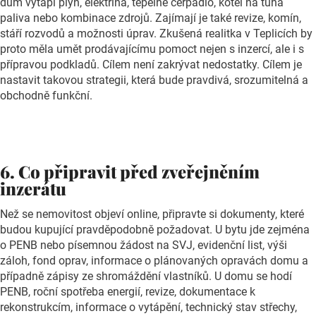
dům vytápí plyn, elektřina, tepelné čerpadlo, kotel na tuhá
paliva nebo kombinace zdrojů. Zajímají je také revize, komín,
stáří rozvodů a možnosti úprav. Zkušená realitka v Teplicích by
proto měla umět prodávajícímu pomoct nejen s inzercí, ale i s
přípravou podkladů. Cílem není zakrývat nedostatky. Cílem je
nastavit takovou strategii, která bude pravdivá, srozumitelná a
obchodně funkční.
6. Co připravit před zveřejněním
inzerátu
Než se nemovitost objeví online, připravte si dokumenty, které
budou kupující pravděpodobně požadovat. U bytu jde zejména
o PENB nebo písemnou žádost na SVJ, evidenční list, výši
záloh, fond oprav, informace o plánovaných opravách domu a
případně zápisy ze shromáždění vlastníků. U domu se hodí
PENB, roční spotřeba energií, revize, dokumentace k
rekonstrukcím, informace o vytápění, technický stav střechy,