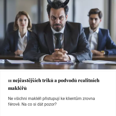
11 nejčastějších triků a podvodů realitních
makléřů
Ne všichni makléři přistupují ke klientům zrovna
férově. Na co si dát pozor?