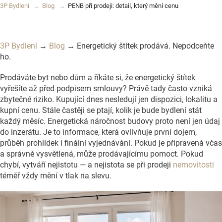
3P Bydlení
Blog
PENB při prodeji: detail, který mění cenu
3P Bydlení
→
Blog
→ Energetický štítek prodává. Nepodceňte
ho.
Prodáváte byt nebo dům a říkáte si, že energetický štítek
vyřešíte až před podpisem smlouvy? Právě tady často vzniká
zbytečné riziko. Kupující dnes nesledují jen dispozici, lokalitu a
kupní cenu. Stále častěji se ptají, kolik je bude bydlení stát
každý měsíc. Energetická náročnost budovy proto není jen údaj
do inzerátu. Je to informace, která ovlivňuje první dojem,
průběh prohlídek i finální vyjednávání. Pokud je připravená včas
a správně vysvětlená, může prodávajícímu pomoct. Pokud
chybí, vytváří nejistotu — a nejistota se při prodeji
nemovitosti
téměř vždy mění v tlak na slevu.