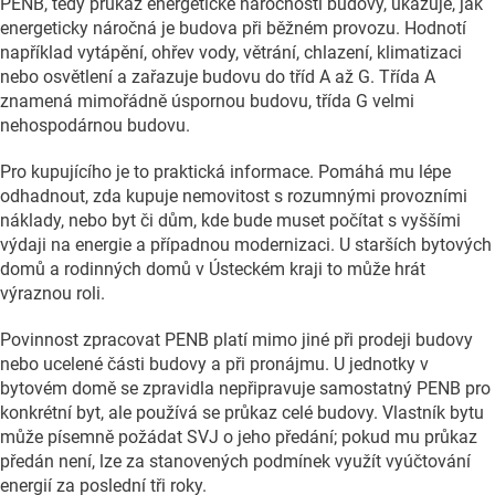
PENB, tedy průkaz energetické náročnosti budovy, ukazuje, jak
energeticky náročná je budova při běžném provozu. Hodnotí
například vytápění, ohřev vody, větrání, chlazení, klimatizaci
nebo osvětlení a zařazuje budovu do tříd A až G. Třída A
znamená mimořádně úspornou budovu, třída G velmi
nehospodárnou budovu.
Pro kupujícího je to praktická informace. Pomáhá mu lépe
odhadnout, zda kupuje nemovitost s rozumnými provozními
náklady, nebo byt či dům, kde bude muset počítat s vyššími
výdaji na energie a případnou modernizaci. U starších bytových
domů a rodinných domů v Ústeckém kraji to může hrát
výraznou roli.
Povinnost zpracovat PENB platí mimo jiné při prodeji budovy
nebo ucelené části budovy a při pronájmu. U jednotky v
bytovém domě se zpravidla nepřipravuje samostatný PENB pro
konkrétní byt, ale používá se průkaz celé budovy. Vlastník bytu
může písemně požádat SVJ o jeho předání; pokud mu průkaz
předán není, lze za
stanovených podmínek využít vyúčtování
energií za poslední tři roky.