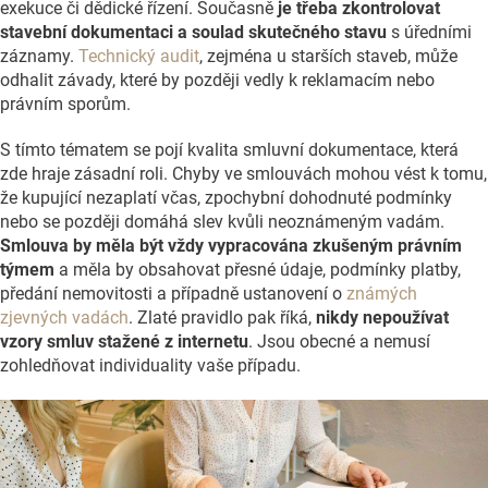
exekuce či dědické řízení. Současně
je třeba zkontrolovat
stavební dokumentaci a soulad skutečného stavu
s úředními
záznamy.
Technický audit
, zejména u starších staveb, může
odhalit závady, které by později vedly k reklamacím nebo
právním sporům.
S tímto tématem se pojí kvalita smluvní dokumentace, která
zde hraje zásadní roli. Chyby ve smlouvách mohou vést k tomu,
že kupující nezaplatí včas, zpochybní dohodnuté podmínky
nebo se později domáhá slev kvůli neoznámeným vadám.
Smlouva by měla být vždy vypracována zkušeným právním
týmem
a měla by obsahovat přesné údaje, podmínky platby,
předání nemovitosti a případně ustanovení o
známých
zjevných vadách
. Zlaté pravidlo pak říká,
nikdy nepoužívat
vzory smluv stažené z internetu
. Jsou obecné a nemusí
zohledňovat individuality vaše případu.