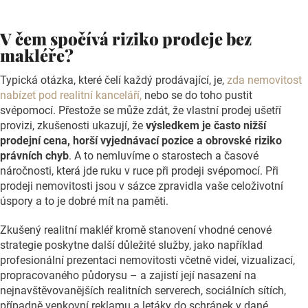
V čem spočívá riziko prodeje bez
makléře?
Typická otázka, které čelí každý prodávající, je,
zda nemovitost
nabízet pod realitní kanceláří,
nebo se do toho pustit
svépomocí. Přestože se může zdát, že vlastní prodej ušetří
provizi, zkušenosti ukazují, že
výsledkem je často nižší
prodejní cena, horší vyjednávací pozice a obrovské riziko
právních chyb
. A to nemluvíme o starostech a časové
náročnosti, která jde ruku v ruce při prodeji svépomocí. Při
prodeji nemovitosti jsou v sázce zpravidla vaše celoživotní
úspory a to je dobré mít na paměti.
Zkušený realitní makléř kromě stanovení vhodné cenové
strategie poskytne další důležité služby, jako například
profesionální prezentaci nemovitosti včetně videí, vizualizací,
propracovaného půdorysu – a zajistí její nasazení na
nejnavštěvovanějších realitních serverech, sociálních sítích,
případně venkovní reklamu a letáky do schránek v dané