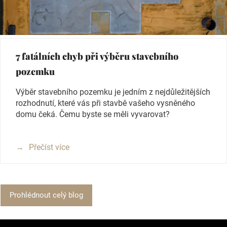
7 fatálních chyb při výběru stavebního
pozemku
Výběr stavebního pozemku je jedním z nejdůležitějších
rozhodnutí, které vás při stavbě vašeho vysněného
domu čeká. Čemu byste se měli vyvarovat?
Přečíst více
Prohlédnout celý blog