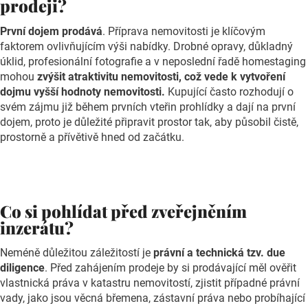
prodeji?
První dojem prodává
. Příprava nemovitosti je klíčovým
faktorem ovlivňujícím výši nabídky. Drobné opravy, důkladný
úklid, profesionální fotografie a v neposlední řadě homestaging
mohou
zvýšit atraktivitu nemovitosti, což vede k vytvoření
dojmu vyšší hodnoty nemovitosti.
Kupující často rozhodují o
svém zájmu již během prvních vteřin prohlídky a dají na první
dojem, proto je důležité připravit prostor tak, aby působil čistě,
prostorně a přívětivě hned od začátku.
Co si pohlídat před zveřejněním
inzerátu?
Neméně důležitou záležitostí je
právní a technická tzv. due
diligence
. Před zahájením prodeje by si prodávající měl ověřit
vlastnická práva v katastru nemovitostí, zjistit případné právní
vady, jako jsou věcná břemena, zástavní práva nebo probíhající