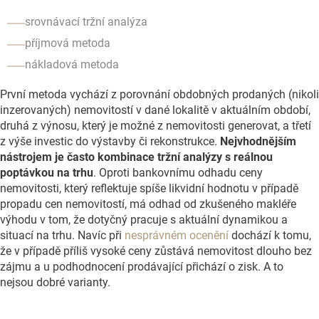
srovnávací tržní analýza
příjmová metoda
nákladová metoda
První metoda vychází z porovnání obdobných prodaných (nikoli
inzerovaných) nemovitostí v dané lokalitě v aktuálním období,
druhá z výnosu, který je možné z nemovitosti generovat, a třetí
z výše investic do výstavby či rekonstrukce.
Nejvhodnějším
nástrojem je často kombinace tržní analýzy s reálnou
poptávkou na trhu
. Oproti bankovnímu odhadu ceny
nemovitosti, který reflektuje spíše likvidní hodnotu v případě
propadu cen nemovitostí, má odhad od zkušeného makléře
výhodu v tom, že dotyčný pracuje s aktuální dynamikou a
situací na trhu. Navíc při
nesprávném ocenění
dochází k tomu,
že v případě příliš vysoké ceny zůstává nemovitost dlouho bez
zájmu a u podhodnocení prodávající přichází o zisk. A to
nejsou dobré varianty.