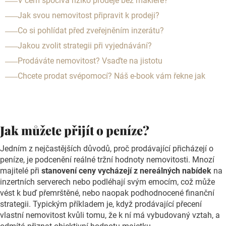
V čem spočívá riziko prodeje bez makléře?
Jak svou nemovitost připravit k prodeji?
Co si pohlídat před zveřejněním inzerátu?
Jakou zvolit strategii při vyjednávání?
Prodáváte nemovitost? Vsaďte na jistotu
Chcete prodat svépomocí? Náš e-book vám řekne jak
Jak můžete přijít o peníze?
Jedním z nejčastějších důvodů, proč prodávající přicházejí o
peníze, je podcenění reálné tržní hodnoty nemovitosti. Mnozí
majitelé při
stanovení ceny vycházejí z nereálných nabídek
na
inzertních serverech nebo podléhají svým emocím, což může
vést k buď přemrštěné, nebo naopak podhodnocené finanční
strategii. Typickým příkladem je, když prodávající přecení
vlastní nemovitost kvůli tomu, že k ní má vybudovaný vztah, a