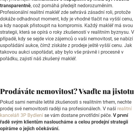
transparentně
, což pomáhá předejít nedorozuměním.
Profesionální realitní makléř zde sehrává zásadní roli, protože
dokáže odhadnout moment, kdy je vhodné tlačit na vyšší cenu,
a kdy naopak přistoupit na kompromis. Každý makléř má svou
strategii, která se opírá o roky zkušeností v realitním byznysu. V
případě, kdy se sejde více zájemců o vaši nemovitost, se nabízí
uspořádání aukce, čímž získáte z prodeje ještě vyšší cenu. Jak
takovou aukci uspořádat, aby bylo vše právně i procesně v
pořádku, zajistí náš zkušený makléř.
Prodáváte nemovitost? Vsaďte na jistotu
Pokud sami nemáte letité zkušenosti s realitním trhem, nechte
prodej své nemovitosti raději na profesionálech. V naší
realitní
kanceláři 3P Bydlení
se vám dostane prvotřídní péče.
V první
řadě svým klientům nasloucháme a celou prodejní strategii
opíráme o jejich očekávání.