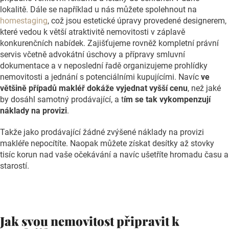
lokalitě. Dále se například u nás můžete spolehnout na
homestaging
, což jsou estetické úpravy provedené designerem,
které vedou k větší atraktivitě nemovitosti v záplavě
konkurenčních nabídek. Zajišťujeme rovněž kompletní právní
servis včetně advokátní úschovy a přípravy smluvní
dokumentace a v neposlední řadě organizujeme prohlídky
nemovitosti a jednání s potenciálními kupujícími. Navíc
ve
většině případů makléř dokáže vyjednat vyšší cenu
, než jaké
by dosáhl samotný prodávající, a t
ím se tak vykompenzují
náklady na provizi
.
Takže jako prodávající žádné zvýšené náklady na provizi
makléře nepocítíte. Naopak můžete získat desítky až stovky
tisíc korun nad vaše očekávání a navíc ušetříte hromadu času a
starostí.
Jak svou nemovitost připravit k