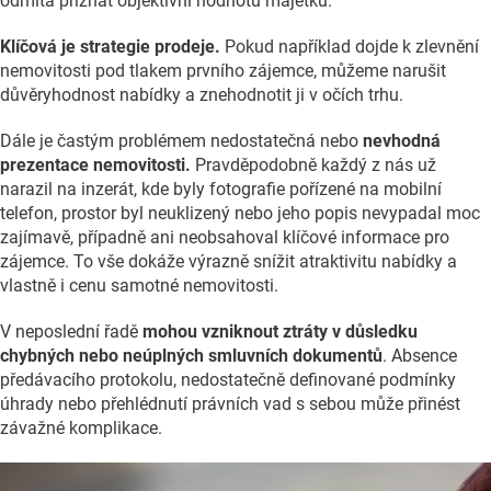
odmítá přiznat objektivní hodnotu majetku.
Klíčová je strategie prodeje.
Pokud například dojde k zlevnění
nemovitosti pod tlakem prvního zájemce, můžeme narušit
důvěryhodnost nabídky a znehodnotit ji v očích trhu.
Dále je častým problémem nedostatečná nebo
nevhodná
prezentace nemovitosti.
Pravděpodobně každý z nás už
narazil na inzerát, kde byly fotografie pořízené na mobilní
telefon, prostor byl neuklizený nebo jeho popis nevypadal moc
zajímavě, případně ani neobsahoval klíčové informace pro
zájemce. To vše dokáže výrazně snížit atraktivitu nabídky a
vlastně i cenu samotné nemovitosti.
V neposlední řadě
mohou vzniknout ztráty v důsledku
chybných nebo neúplných smluvních dokumentů
. Absence
předávacího protokolu, nedostatečně definované podmínky
úhrady nebo přehlédnutí právních vad s sebou může přinést
závažné komplikace.