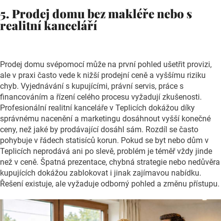
5. Prodej domu bez makléře nebo s
realitní kanceláří
Prodej domu svépomocí může na první pohled ušetřit provizi,
ale v praxi často vede k nižší prodejní ceně a vyššímu riziku
chyb. Vyjednávání s kupujícími, právní servis, práce s
financováním a řízení celého procesu vyžadují zkušenosti.
Profesionální realitní kanceláře v Teplicích dokážou díky
správnému nacenění a marketingu dosáhnout vyšší konečné
ceny, než jaké by prodávající dosáhl sám. Rozdíl se často
pohybuje v řádech statisíců korun. Pokud se byt nebo dům v
Teplicích neprodává ani po slevě, problém je téměř vždy jinde
než v ceně. Špatná prezentace, chybná strategie nebo nedůvěra
kupujících dokážou zablokovat i jinak zajímavou nabídku.
Řešení existuje, ale vyžaduje odborný pohled a změnu přístupu.