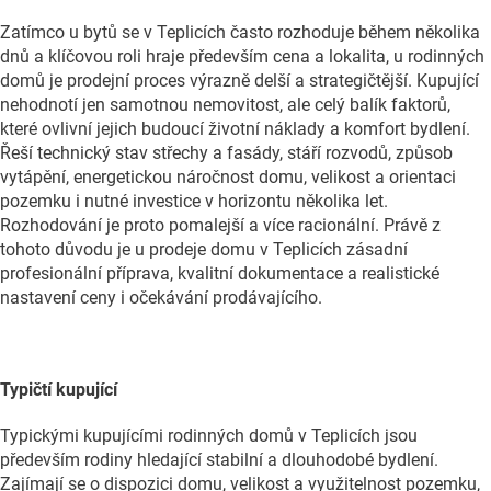
Zatímco u bytů se v Teplicích často rozhoduje během několika
dnů a klíčovou roli hraje především cena a lokalita, u rodinných
domů je prodejní proces výrazně delší a strategičtější. Kupující
nehodnotí jen samotnou nemovitost, ale celý balík faktorů,
které ovlivní jejich budoucí životní náklady a komfort bydlení.
Řeší technický stav střechy a fasády, stáří rozvodů, způsob
vytápění, energetickou náročnost domu, velikost a orientaci
pozemku i nutné investice v horizontu několika let.
Rozhodování je proto pomalejší a více racionální. Právě z
tohoto důvodu je u prodeje domu v Teplicích zásadní
profesionální příprava, kvalitní dokumentace a realistické
nastavení ceny i očekávání prodávajícího.
Typičtí kupující
Typickými kupujícími rodinných domů v Teplicích jsou
především rodiny hledající stabilní a dlouhodobé bydlení.
Zajímají se o dispozici domu, velikost a využitelnost pozemku,