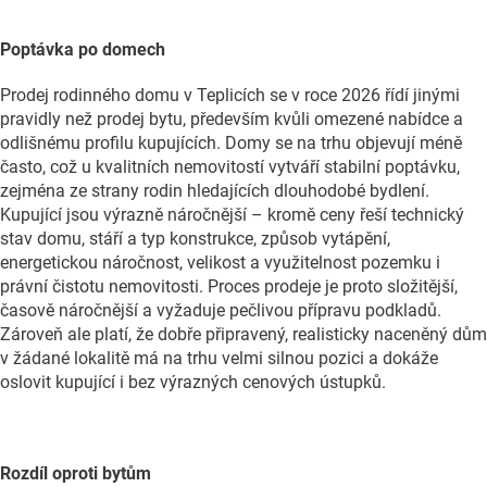
Poptávka po domech
Prodej rodinného domu v Teplicích se v roce 2026 řídí jinými
pravidly než prodej bytu, především kvůli omezené nabídce a
odlišnému profilu kupujících. Domy se na trhu objevují méně
často, což u kvalitních nemovitostí vytváří stabilní poptávku,
zejména ze strany rodin hledajících dlouhodobé bydlení.
Kupující jsou výrazně náročnější – kromě ceny řeší technický
stav domu, stáří a typ konstrukce, způsob vytápění,
energetickou náročnost, velikost a využitelnost pozemku i
právní čistotu nemovitosti. Proces prodeje je proto složitější,
časově náročnější a vyžaduje pečlivou přípravu podkladů.
Zároveň ale platí, že dobře připravený, realisticky naceněný dům
v žádané lokalitě má na trhu velmi silnou pozici a dokáže
oslovit kupující i bez výrazných cenových ústupků.
Rozdíl oproti bytům