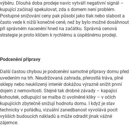
výběru. Dlouhá doba prodeje navíc vytváří negativní signál –
kupující začínají spekulovat, zda s domem není problém.
Postupné snižování ceny pak působí jako tlak nebo slabost a
často vede k nižší konečné ceně, než by bylo možné dosáhnout
při správném nacenění hned na začátku. Správná cenová
strategie je proto klíčem k rychlému a úspěšnému prodeji.
Podcenění přípravy
Další častou chybou je podcenění samotné přípravy domu před
uvedením na trh. Neudržovaná zahrada, přerostlá tráva, plné
sklepy nebo neuklizený interiér dokážou výrazně snížit první
dojem z nemovitosti. Stejně tak drobné závady – kapající
kohoutek, odlupující se malba či uvolněné kliky – v očích
kupujících zbytečně snižují hodnotu domu. I když je stav
technicky v pořádku, vizuální zanedbanost vyvolává pocit
vyšších budoucích nákladů a může odradit jinak vážné
zájemce.