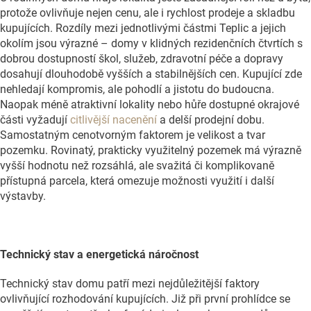
protože ovlivňuje nejen cenu, ale i rychlost prodeje a skladbu
kupujících. Rozdíly mezi jednotlivými částmi Teplic a jejich
okolím jsou výrazné – domy v klidných rezidenčních čtvrtích s
dobrou dostupností škol, služeb, zdravotní péče a dopravy
dosahují dlouhodobě vyšších a stabilnějších cen. Kupující zde
nehledají kompromis, ale pohodlí a jistotu do budoucna.
Naopak méně atraktivní lokality nebo hůře dostupné okrajové
části vyžadují
citlivější nacenění
a delší prodejní dobu.
Samostatným cenotvorným faktorem je velikost a tvar
pozemku. Rovinatý, prakticky využitelný pozemek má výrazně
vyšší hodnotu než rozsáhlá, ale svažitá či komplikovaně
přístupná parcela, která omezuje možnosti využití i další
výstavby.
Technický stav a energetická náročnost
Technický stav domu patří mezi nejdůležitější faktory
ovlivňující rozhodování kupujících. Již při první prohlídce se