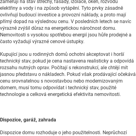
zaměřují na stav střechy, fasády, izolace, oken, rozvodů
elektřiny a vody i na způsob vytápění. Tyto prvky zásadně
ovlivňují budoucí investice a provozní náklady, a proto mají
přímý dopad na výslednou cenu. V posledních letech se navíc
výrazně zvýšil důraz na energetickou náročnost domu.
Nemovitosti s vysokou spotřebou energií jsou hůře prodejné a
často vyžadují výrazné cenové ústupky.
Kupující jsou u rodinných domů ochotni akceptovat i horší
technický stav, pokud je cena nastavena realisticky a odpovídá
rozsahu nutných oprav. Počítají s rekonstrukcí, ale chtějí mít
jasnou představu o nákladech. Pokud však prodávající očekává
cenu srovnatelnou s novostavbou nebo modernizovaným
domem, musí tomu odpovídat i technický stav, použité
technologie a celková energetická efektivita nemovitosti.
Dispozice, garáž, zahrada
Dispozice domu rozhoduje o jeho použitelnosti. Neprůchozí