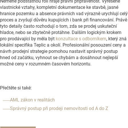
Neméně podstatnou roli hraje právní připravenost. Vyřešené
vlastnické vztahy, kompletní dokumentace ke stavbě, jasné
hranice pozemku a absence právních vad výrazně urychlují celý
proces a zvyšují důvěru kupujících i bank při financování. Právě
tyto detaily často rozhodují o tom, zda se prodej uskuteční
hladce, nebo se zbytečně protáhne. Dalším logickým krokem
pro prodávající by měla být
konzultace s odborníkem
, který zná
lokální specifika Teplic a okolí. Profesionální posouzení ceny a
návrh prodejní strategie pomohou nastavit správný postup
hned od začátku, vyhnout se chybám a dosáhnout nejlepší
možné ceny v rozumném časovém horizontu.
Přečtěte si také:
AML zákon v realitách
Správný postup při prodeji nemovitosti od A do Z