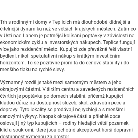
Trh s rodinnými domy v Teplicích má dlouhodobě klidnější a
čitelnější dynamiku než ve větších krajských městech. Zatímco
v Ústí nad Labem je patrnější kolísání poptávky v závislosti na
ekonomickém cyklu a investorských nákupech, Teplice fungují
více jako rezidenční město. Kupující zde převážně řeší vlastní
bydlení, nikoli spekulativní nákup s krátkým investičním
horizontem. To se pozitivně promítá do cenové stability i do
menšího tlaku na rychlé slevy.
Významný rozdíl je také mezi samotným městem a jeho
okrajovými částmi. V širším centru a zavedených rezidenčních
čtvrtích je poptávka po domech stabilní, přičemž kupující
kladou důraz na dostupnost služeb, škol, zdravotní péče a
dopravy. Tyto lokality se prodávají nejrychleji a s menšími
cenovými výkyvy. Naopak okrajové části a přilehlé obce
oslovují jiný typ kupujících – rodiny hledající větší pozemek,
klid a soukromí, které jsou ochotné akceptovat horší dopravní
dostupnost výměnou za prostor.