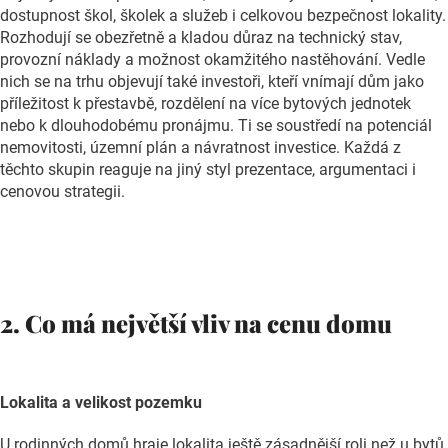
dostupnost škol, školek a služeb i celkovou bezpečnost lokality.
Rozhodují se obezřetně a kladou důraz na technický stav,
provozní náklady a možnost okamžitého nastěhování. Vedle
nich se na trhu objevují také investoři, kteří vnímají dům jako
příležitost k přestavbě, rozdělení na více bytových jednotek
nebo k dlouhodobému pronájmu. Ti se soustředí na potenciál
nemovitosti, územní plán a návratnost investice. Každá z
těchto skupin reaguje na jiný styl prezentace, argumentaci i
cenovou strategii.
2. Co má největší vliv na cenu domu
Lokalita a velikost pozemku
U rodinných domů hraje lokalita ještě zásadnější roli než u bytů,