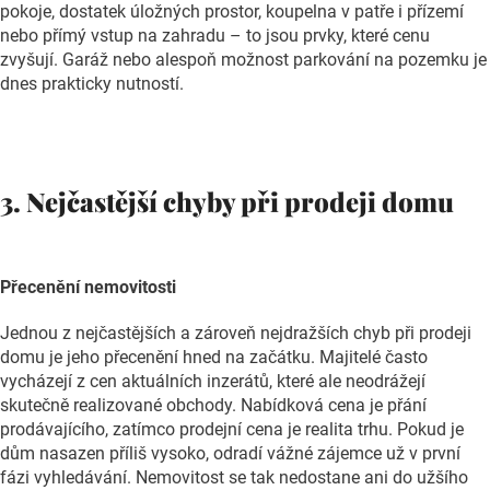
pokoje, dostatek úložných prostor, koupelna v patře i přízemí
nebo přímý vstup na zahradu – to jsou prvky, které cenu
zvyšují. Garáž nebo alespoň možnost parkování na pozemku je
dnes prakticky nutností.
3. Nejčastější chyby při prodeji domu
Přecenění nemovitosti
Jednou z nejčastějších a zároveň nejdražších chyb při prodeji
domu je jeho přecenění hned na začátku. Majitelé často
vycházejí z cen aktuálních inzerátů, které ale neodrážejí
skutečně realizované obchody. Nabídková cena je přání
prodávajícího, zatímco prodejní cena je realita trhu. Pokud je
dům nasazen příliš vysoko, odradí vážné zájemce už v první
fázi vyhledávání. Nemovitost se tak nedostane ani do užšího