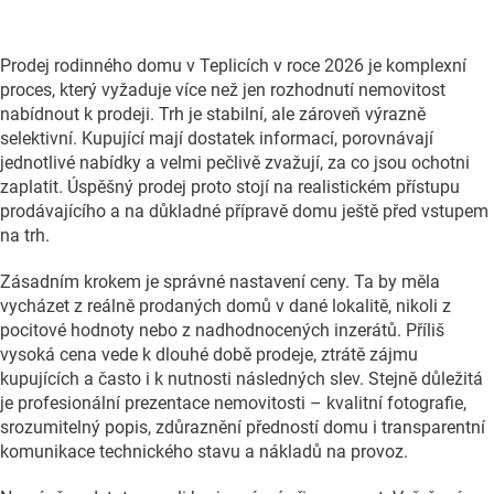
Prodej rodinného domu v Teplicích v roce 2026 je komplexní
proces, který vyžaduje více než jen rozhodnutí nemovitost
nabídnout k prodeji. Trh je stabilní, ale zároveň výrazně
selektivní. Kupující mají dostatek informací, porovnávají
jednotlivé nabídky a velmi pečlivě zvažují, za co jsou ochotni
zaplatit. Úspěšný prodej proto stojí na realistickém přístupu
prodávajícího a na důkladné přípravě domu ještě před vstupem
na trh.
Zásadním krokem je správné nastavení ceny. Ta by měla
vycházet z reálně prodaných domů v dané lokalitě, nikoli z
pocitové hodnoty nebo z nadhodnocených inzerátů. Příliš
vysoká cena vede k dlouhé době prodeje, ztrátě zájmu
kupujících a často i k nutnosti následných slev. Stejně důležitá
je profesionální prezentace nemovitosti – kvalitní fotografie,
srozumitelný popis, zdůraznění předností domu i transparentní
komunikace technického stavu a nákladů na provoz.