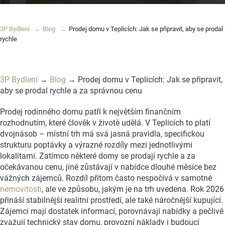
3P Bydlení
Blog
Prodej domu v Teplicích: Jak se připravit, aby se prodal
rychle
3P Bydlení
→
Blog
→ Prodej domu v Teplicích: Jak se připravit,
aby se prodal rychle a za správnou cenu
Prodej rodinného domu patří k největším finančním
rozhodnutím, které člověk v životě udělá. V Teplicích to platí
dvojnásob – místní trh má svá jasná pravidla, specifickou
strukturu poptávky a výrazné rozdíly mezi jednotlivými
lokalitami. Zatímco některé domy se prodají rychle a za
očekávanou cenu, jiné zůstávají v nabídce dlouhé měsíce bez
vážných zájemců. Rozdíl přitom často nespočívá v samotné
nemovitosti
, ale ve způsobu, jakým je na trh uvedena. Rok 2026
přináší stabilnější realitní prostředí, ale také náročnější kupující.
Zájemci mají dostatek informací, porovnávají nabídky a pečlivě
zvažují technický stav domu, provozní náklady i budoucí